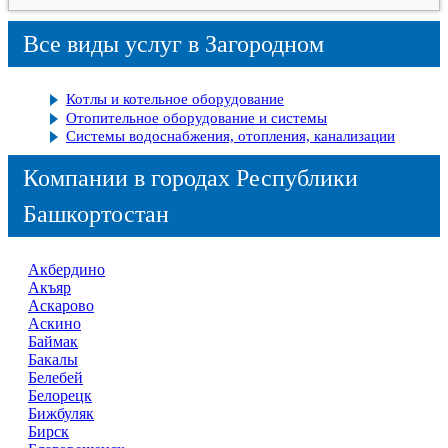
Все виды услуг в Загородном
Котлы и котельное оборудование
Отопительное оборудование и системы
Системы водоснабжения, отопления, канализации
Компании в городах Республики
Башкортостан
Акбердино
Акъяр
Аскарово
Аскино
Баймак
Бакалы
Белебей
Белорецк
Бижбуляк
Бирск