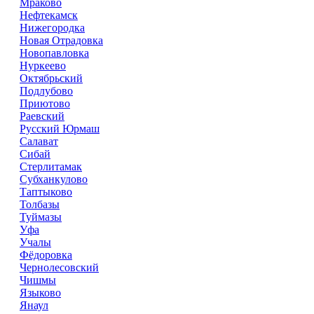
Мраково
Нефтекамск
Нижегородка
Новая Отрадовка
Новопавловка
Нуркеево
Октябрьский
Подлубово
Приютово
Раевский
Русский Юрмаш
Салават
Сибай
Стерлитамак
Субханкулово
Таптыково
Толбазы
Туймазы
Уфа
Учалы
Фёдоровка
Чернолесовский
Чишмы
Языково
Янаул