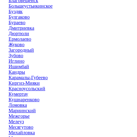
Благовещенск
Большеустьикинское
Буздяк
Булгаково
Бураево
Дмитриевка
Дюртюли
Ермолаево
Жуково
Загородный
Зубово
Иглино
Ишимбай
Кандры
Карамалы-Губеево
Киргиз-Мияки
Красноусольский
Кумертау
Кушнаренково
Ломовка
Мариинский
Межгорье
Мелеуз
Месягутово
Михайловка