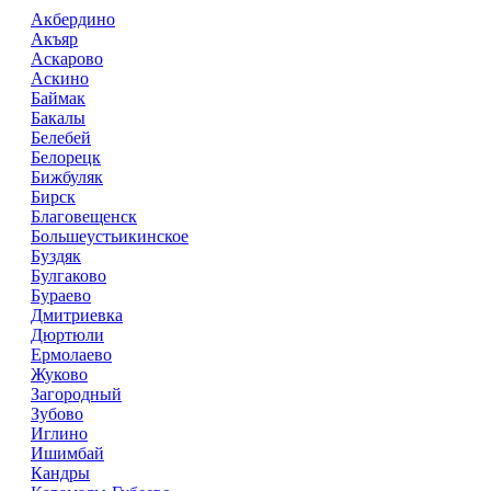
Акбердино
Акъяр
Аскарово
Аскино
Баймак
Бакалы
Белебей
Белорецк
Бижбуляк
Бирск
Благовещенск
Большеустьикинское
Буздяк
Булгаково
Бураево
Дмитриевка
Дюртюли
Ермолаево
Жуково
Загородный
Зубово
Иглино
Ишимбай
Кандры