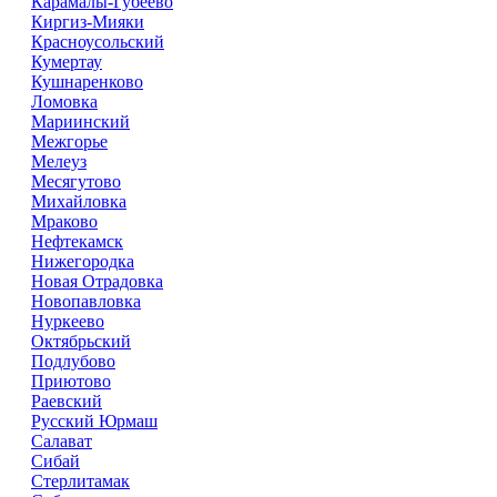
Карамалы-Губеево
Киргиз-Мияки
Красноусольский
Кумертау
Кушнаренково
Ломовка
Мариинский
Межгорье
Мелеуз
Месягутово
Михайловка
Мраково
Нефтекамск
Нижегородка
Новая Отрадовка
Новопавловка
Нуркеево
Октябрьский
Подлубово
Приютово
Раевский
Русский Юрмаш
Салават
Сибай
Стерлитамак