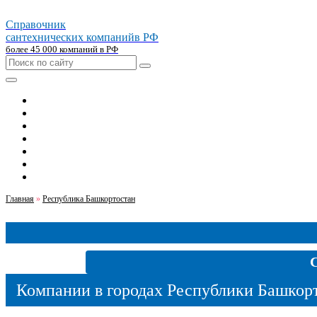
Справочник
сантехнических компаний
в РФ
более 45 000 компаний в РФ
Главная
Москва
Санкт-петербург
Новосибирск
Екатеринбург
Казань
Челябинск
Главная
»
Республика Башкортостан
Компании в городах Республики Башкор