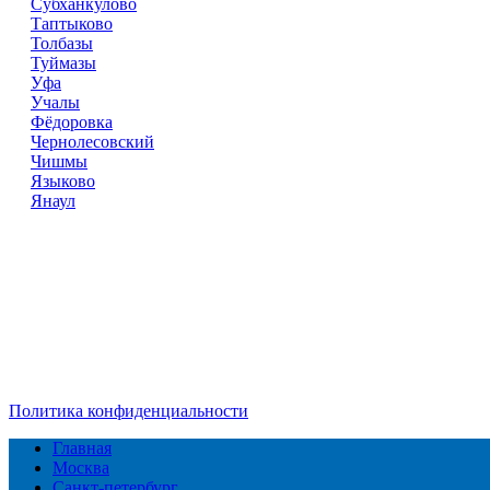
Субханкулово
Таптыково
Толбазы
Туймазы
Уфа
Учалы
Фёдоровка
Чернолесовский
Чишмы
Языково
Янаул
Справочник
сантехнических компаний
в РФ
© 2018–2026 – более 45 000 компаний в РФ
Компании в городах России
Реклама на сайте
Перепечатка материалов разрешена только с указанием первои
Политика конфиденциальности
Главная
Москва
Санкт-петербург