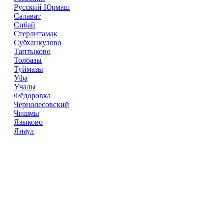
Русский Юрмаш
Салават
Сибай
Стерлитамак
Субханкулово
Таптыково
Толбазы
Туймазы
Уфа
Учалы
Фёдоровка
Чернолесовский
Чишмы
Языково
Янаул
Справочник
сантехнических компаний
в РФ
© 2018–2026 – более 45 000 компаний в РФ
Компании в городах России
Реклама на сайте
Перепечатка материалов разрешена только с указанием
первоисточника