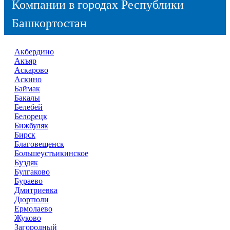
Компании в городах Республики
Башкортостан
Акбердино
Акъяр
Аскарово
Аскино
Баймак
Бакалы
Белебей
Белорецк
Бижбуляк
Бирск
Благовещенск
Большеустьикинское
Буздяк
Булгаково
Бураево
Дмитриевка
Дюртюли
Ермолаево
Жуково
Загородный