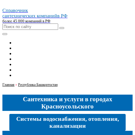
Справочник
сантехнических компаний
в РФ
более 45 000 компаний в РФ
Главная
Москва
Санкт-петербург
Новосибирск
Екатеринбург
Казань
Челябинск
Главная
»
Республика Башкортостан
Сантехника и услуги в городах
Красноусольского
Системы водоснабжения, отопления,
канализации