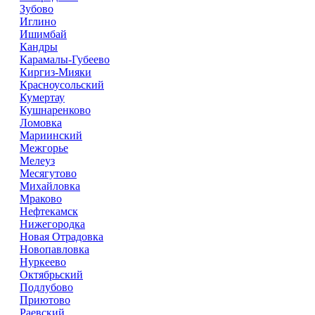
Зубово
Иглино
Ишимбай
Кандры
Карамалы-Губеево
Киргиз-Мияки
Красноусольский
Кумертау
Кушнаренково
Ломовка
Мариинский
Межгорье
Мелеуз
Месягутово
Михайловка
Мраково
Нефтекамск
Нижегородка
Новая Отрадовка
Новопавловка
Нуркеево
Октябрьский
Подлубово
Приютово
Раевский