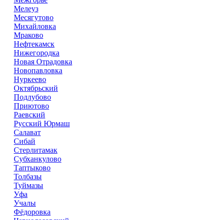
Мелеуз
Месягутово
Михайловка
Мраково
Нефтекамск
Нижегородка
Новая Отрадовка
Новопавловка
Нуркеево
Октябрьский
Подлубово
Приютово
Раевский
Русский Юрмаш
Салават
Сибай
Стерлитамак
Субханкулово
Таптыково
Толбазы
Туймазы
Уфа
Учалы
Фёдоровка