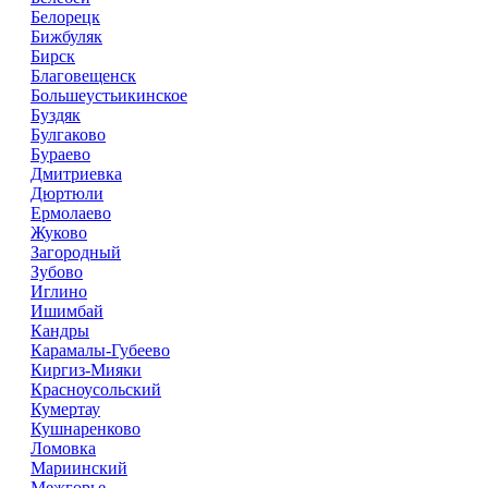
Белорецк
Бижбуляк
Бирск
Благовещенск
Большеустьикинское
Буздяк
Булгаково
Бураево
Дмитриевка
Дюртюли
Ермолаево
Жуково
Загородный
Зубово
Иглино
Ишимбай
Кандры
Карамалы-Губеево
Киргиз-Мияки
Красноусольский
Кумертау
Кушнаренково
Ломовка
Мариинский
Межгорье