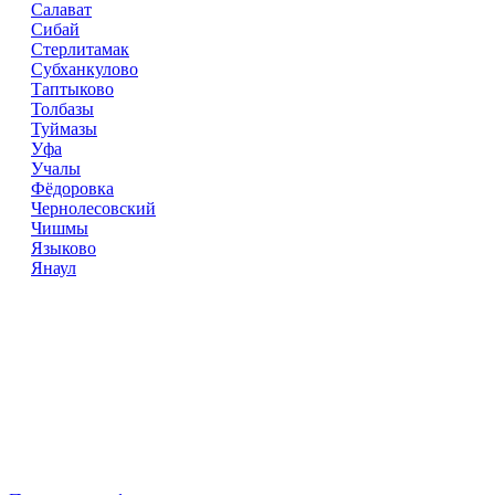
Салават
Сибай
Стерлитамак
Субханкулово
Таптыково
Толбазы
Туймазы
Уфа
Учалы
Фёдоровка
Чернолесовский
Чишмы
Языково
Янаул
Справочник
сантехнических компаний
в РФ
© 2018–2026 – более 45 000 компаний в РФ
Компании в городах России
Реклама на сайте
Перепечатка материалов разрешена только с указанием
первоисточника