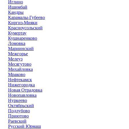
Иглино
Ишимбай
Кандры
Карамалы-Губеево
Киргиз-Мияки
Красноусольский
Кумертау
Кушнаренково
Ломовка
Мариинский
Межгорье
Мелеуз
Месягутово
Михайловка
Мраково
Нефтекамск
Нижегородка
Новая Отрадовка
Новопавловка
Нуркеево
Октябрьский
Подлубово
Приютово
Раевский
Русский Юрмаш