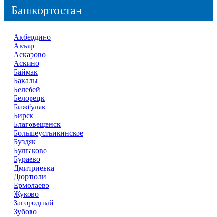
Башкортостан
Акбердино
Акъяр
Аскарово
Аскино
Баймак
Бакалы
Белебей
Белорецк
Бижбуляк
Бирск
Благовещенск
Большеустьикинское
Буздяк
Булгаково
Бураево
Дмитриевка
Дюртюли
Ермолаево
Жуково
Загородный
Зубово