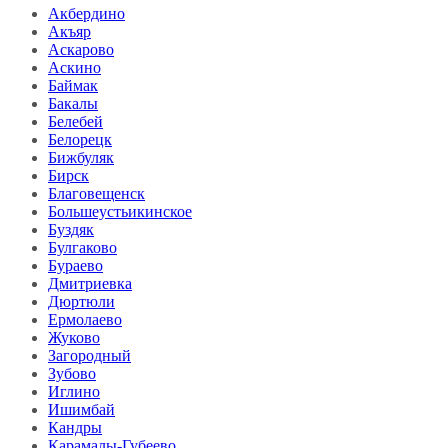
Акбердино
Акъяр
Аскарово
Аскино
Баймак
Бакалы
Белебей
Белорецк
Бижбуляк
Бирск
Благовещенск
Большеустьикинское
Буздяк
Булгаково
Бураево
Дмитриевка
Дюртюли
Ермолаево
Жуково
Загородный
Зубово
Иглино
Ишимбай
Кандры
Карамалы-Губеево