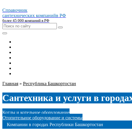
Справочник
сантехнических компаний
в РФ
более 45 000 компаний в РФ
Главная
Москва
Санкт-петербург
Новосибирск
Екатеринбург
Казань
Челябинск
Главная
»
Республика Башкортостан
Сантехника и услуги в город
Котлы и котельное оборудование
Отопительное оборудование и системы
Компании в городах Республики Башкортостан