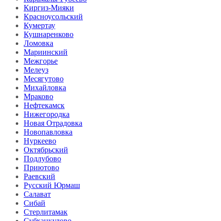
Киргиз-Мияки
Красноусольский
Кумертау
Кушнаренково
Ломовка
Мариинский
Межгорье
Мелеуз
Месягутово
Михайловка
Мраково
Нефтекамск
Нижегородка
Новая Отрадовка
Новопавловка
Нуркеево
Октябрьский
Подлубово
Приютово
Раевский
Русский Юрмаш
Салават
Сибай
Стерлитамак
Субханкулово