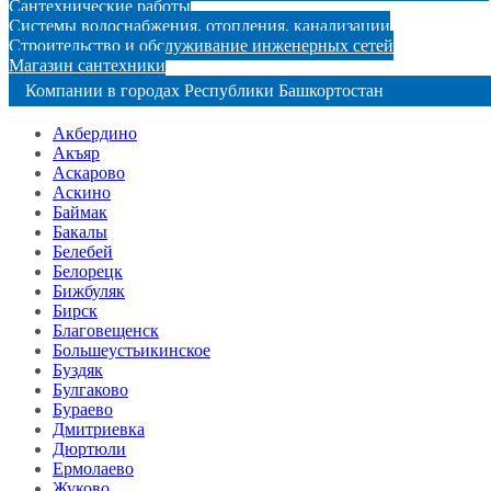
Сантехнические работы
Системы водоснабжения, отопления, канализации
Строительство и обслуживание инженерных сетей
Магазин сантехники
Компании в городах Республики Башкортостан
Акбердино
Акъяр
Аскарово
Аскино
Баймак
Бакалы
Белебей
Белорецк
Бижбуляк
Бирск
Благовещенск
Большеустьикинское
Буздяк
Булгаково
Бураево
Дмитриевка
Дюртюли
Ермолаево
Жуково