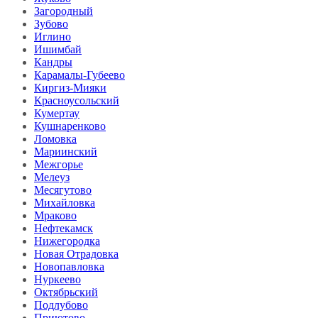
Загородный
Зубово
Иглино
Ишимбай
Кандры
Карамалы-Губеево
Киргиз-Мияки
Красноусольский
Кумертау
Кушнаренково
Ломовка
Мариинский
Межгорье
Мелеуз
Месягутово
Михайловка
Мраково
Нефтекамск
Нижегородка
Новая Отрадовка
Новопавловка
Нуркеево
Октябрьский
Подлубово
Приютово