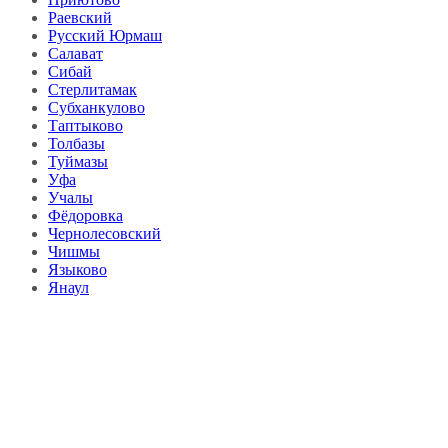
Раевский
Русский Юрмаш
Салават
Сибай
Стерлитамак
Субханкулово
Таптыково
Толбазы
Туймазы
Уфа
Учалы
Фёдоровка
Чернолесовский
Чишмы
Языково
Янаул
Справочник
сантехнических компаний
в РФ
© 2018–2026 – более 45 000 компаний в РФ
Компании в городах России
Реклама на сайте