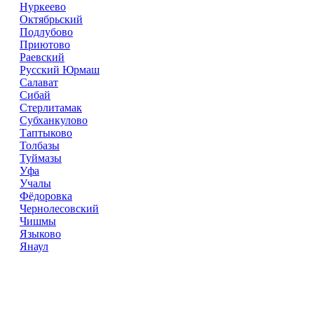
Нуркеево
Октябрьский
Подлубово
Приютово
Раевский
Русский Юрмаш
Салават
Сибай
Стерлитамак
Субханкулово
Таптыково
Толбазы
Туймазы
Уфа
Учалы
Фёдоровка
Чернолесовский
Чишмы
Языково
Янаул
Справочник
сантехнических компаний
в РФ
© 2018–2026 – более 45 000 компаний в РФ