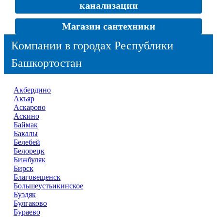
канализации
Магазин сантехники
Компании в городах Республики
Башкортостан
Акбердино
Акъяр
Аскарово
Аскино
Баймак
Бакалы
Белебей
Белорецк
Бижбуляк
Бирск
Благовещенск
Большеустьикинское
Буздяк
Булгаково
Бураево