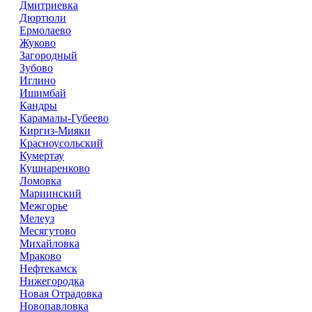
Дмитриевка
Дюртюли
Ермолаево
Жуково
Загородный
Зубово
Иглино
Ишимбай
Кандры
Карамалы-Губеево
Киргиз-Мияки
Красноусольский
Кумертау
Кушнаренково
Ломовка
Мариинский
Межгорье
Мелеуз
Месягутово
Михайловка
Мраково
Нефтекамск
Нижегородка
Новая Отрадовка
Новопавловка