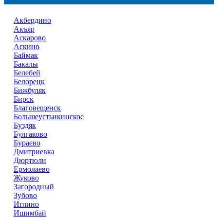
Акбердино
Акъяр
Аскарово
Аскино
Баймак
Бакалы
Белебей
Белорецк
Бижбуляк
Бирск
Благовещенск
Большеустьикинское
Буздяк
Булгаково
Бураево
Дмитриевка
Дюртюли
Ермолаево
Жуково
Загородный
Зубово
Иглино
Ишимбай