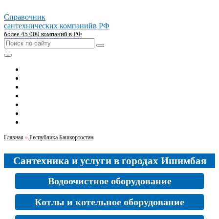
Справочник
сантехнических компаний
в РФ
более 45 000 компаний в РФ
Главная
Москва
Санкт-петербург
Новосибирск
Екатеринбург
Казань
Челябинск
Главная
»
Республика Башкортостан
Сантехника и услуги в городах Ишимбая
Водоочистное оборудование
Котлы и котельное оборудование