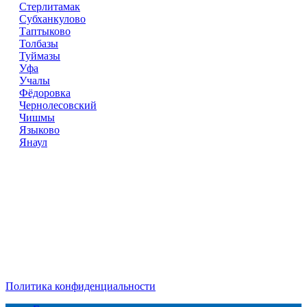
Стерлитамак
Субханкулово
Таптыково
Толбазы
Туймазы
Уфа
Учалы
Фёдоровка
Чернолесовский
Чишмы
Языково
Янаул
Справочник
сантехнических компаний
в РФ
© 2018–2026 – более 45 000 компаний в РФ
Компании в городах России
Реклама на сайте
Перепечатка материалов разрешена только с указанием
первоисточника
Политика конфиденциальности