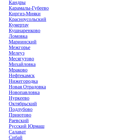
Кандры
Карамалы-Губеево
Киргиз-Мияки
Красноусольский
Кумертау
Кушнаренково
Ломовка
Мариинский
Межгорье
Мелеуз
Месягутово
Михайловка
Мраково
Нефтекамск
Нижегородка
Новая Отрадовка
Новопавловка
Нуркеево
Октябрьский
Подлубово
Приютово
Раевский
Русский Юрмаш
Салават
Сибай