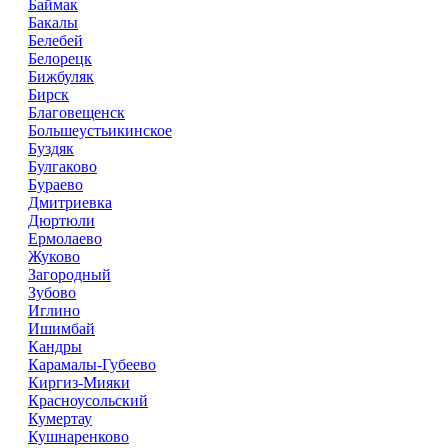
Баймак
Бакалы
Белебей
Белорецк
Бижбуляк
Бирск
Благовещенск
Большеустьикинское
Буздяк
Булгаково
Бураево
Дмитриевка
Дюртюли
Ермолаево
Жуково
Загородный
Зубово
Иглино
Ишимбай
Кандры
Карамалы-Губеево
Киргиз-Мияки
Красноусольский
Кумертау
Кушнаренково