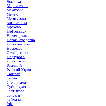
Ломовка
Мариинский
Межгорье
Мелеуз
Месягутово
Михайловка
Мраково
Нефтекамск
Нижегородка
Новая Отрадовка
Новопавловка
Нуркеево
Октябрьский
Подлубово
Приютово
Раевский
Русский Юрмаш
Салават
Сибай
Стерлитамак
Субханкулово
Таптыково
Толбазы
Туймазы
Уфа