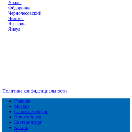
Учалы
Фёдоровка
Чернолесовский
Чишмы
Языково
Янаул
Справочник
сантехнических компаний
в РФ
© 2018–2026 – более 45 000 компаний в РФ
Компании в городах России
Реклама на сайте
Перепечатка материалов разрешена только с указанием
первоисточника
Политика конфиденциальности
Главная
Москва
Санкт-петербург
Новосибирск
Екатеринбург
Казань