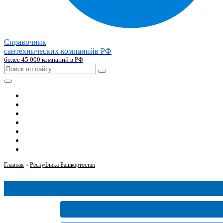
Справочник
сантехнических компаний
в РФ
более 45 000 компаний в РФ
Главная
Москва
Санкт-петербург
Новосибирск
Екатеринбург
Казань
Челябинск
Главная
»
Республика Башкортостан