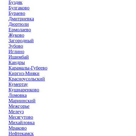
Буздяк
Булгаково
Бураево
Дмитриевка
Дюртюли
Ермолаево
Жуково
Загородный
Зубово
Иглино
Ишимбай
Кандры
Карамалы-Губеево
Киргиз-Мияки
Красноусольский
Кумертау
Кушнаренково
Ломовка
Мариинский
Межгорье
Мелеуз
Месягутово
Михайловка
Мраково
Нефтекамск