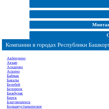
Монтаж
Компании в городах Республики Башкор
Акбердино
Акъяр
Аскарово
Аскино
Баймак
Бакалы
Белебей
Белорецк
Бижбуляк
Бирск
Благовещенск
Большеустьикинское