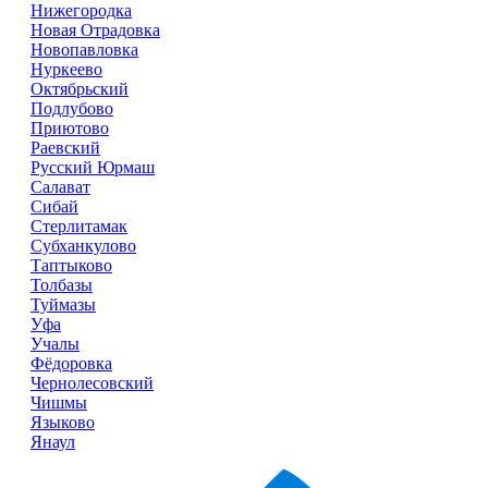
Нижегородка
Новая Отрадовка
Новопавловка
Нуркеево
Октябрьский
Подлубово
Приютово
Раевский
Русский Юрмаш
Салават
Сибай
Стерлитамак
Субханкулово
Таптыково
Толбазы
Туймазы
Уфа
Учалы
Фёдоровка
Чернолесовский
Чишмы
Языково
Янаул