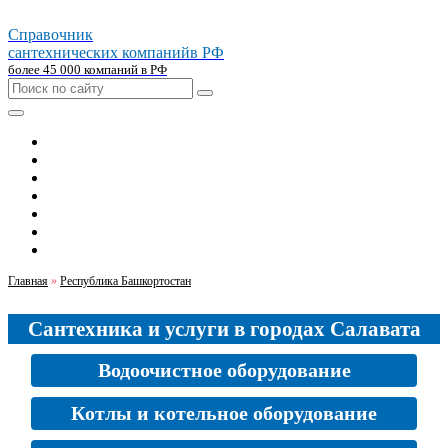
Справочник
сантехнических компаний
в РФ
более 45 000 компаний в РФ
Главная
Москва
Санкт-петербург
Новосибирск
Екатеринбург
Казань
Челябинск
Главная
»
Республика Башкортостан
Сантехника и услуги в городах Салавата
Водоочистное оборудование
Котлы и котельное оборудование