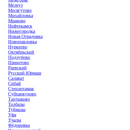
Мелеуз
Месягутово
Михайловка
Мраково
Нефтекамск
Нижегородка
Новая Отрадовка
Новопавловка
Нуркеево
Октябрьский
Подлубово
Приютово
Раевский
Русский Юрмаш
Салават
Сибай
Стерлитамак
Субханкулово
Таптыково
Толбазы
Туймазы
Уфа
Учалы
Фёдоровка