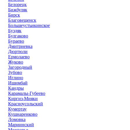
Белорецк
Бижбуляк
Бирск
Благовещенск
Большеустьикинское
Буздяк
Булгаково
Бураево
Дмитриевка
Дюртюли
Ермолаево
Жуково
Загородный
Зубово
Иглино
Ишимбай
Кандры
Карамалы-Губеево
Киргиз-Мияки
Красноусольский
Кумертау
Кушнаренково
Ломовка
Мариинский
Межгорье