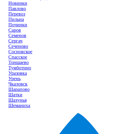
Новинки
Павлово
Перевоз
Пильна
Починки
Саров
Семенов
Сергач
Сеченово
Сосновское
Спасское
Тоншаево
Тумботино
Уразовка
Урень
Чкаловск
Шарапово
Шатки
Шахунья
Шеманиха