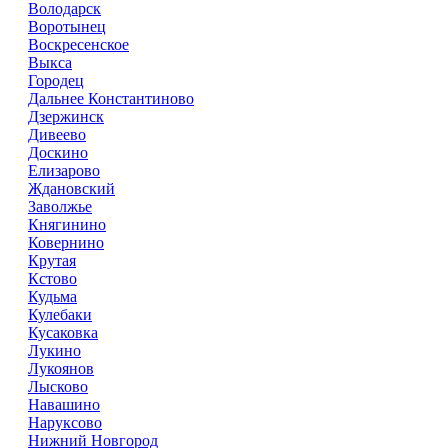
Володарск
Воротынец
Воскресенское
Выкса
Городец
Дальнее Константиново
Дзержинск
Дивеево
Доскино
Елизарово
Ждановский
Заволжье
Княгинино
Ковернино
Крутая
Кстово
Кудьма
Кулебаки
Кусаковка
Лукино
Лукоянов
Лысково
Навашино
Наруксово
Нижний Новгород