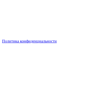
сантехнических компаний
в РФ
© 2018–2026 – более 45 000 компаний в РФ
Компании в городах России
Реклама на сайте
Перепечатка материалов разрешена только с указанием
первоисточника
Политика конфиденциальности