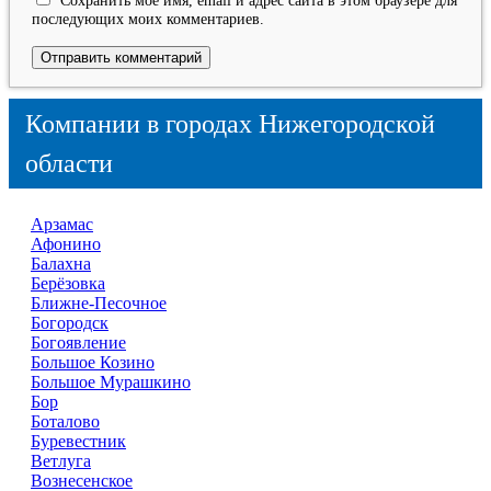
Сохранить моё имя, email и адрес сайта в этом браузере для
последующих моих комментариев.
Компании в городах Нижегородской
области
Арзамас
Афонино
Балахна
Берёзовка
Ближне-Песочное
Богородск
Богоявление
Большое Козино
Большое Мурашкино
Бор
Боталово
Буревестник
Ветлуга
Вознесенское