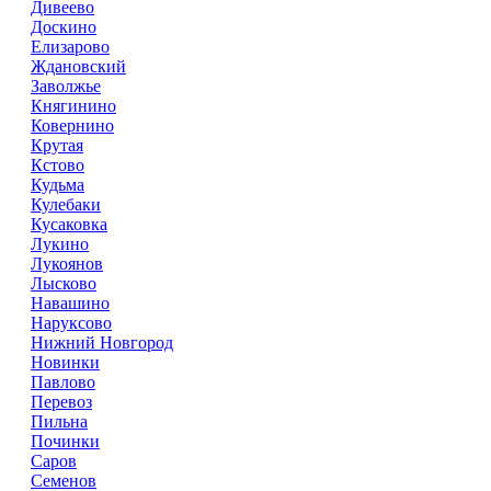
Дивеево
Доскино
Елизарово
Ждановский
Заволжье
Княгинино
Ковернино
Крутая
Кстово
Кудьма
Кулебаки
Кусаковка
Лукино
Лукоянов
Лысково
Навашино
Наруксово
Нижний Новгород
Новинки
Павлово
Перевоз
Пильна
Починки
Саров
Семенов