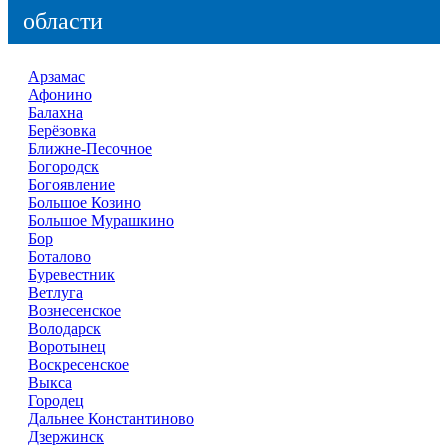
области
Арзамас
Афонино
Балахна
Берёзовка
Ближне-Песочное
Богородск
Богоявление
Большое Козино
Большое Мурашкино
Бор
Боталово
Буревестник
Ветлуга
Вознесенское
Володарск
Воротынец
Воскресенское
Выкса
Городец
Дальнее Константиново
Дзержинск