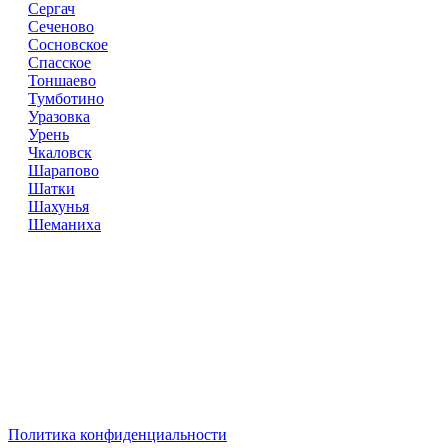
Сергач
Сеченово
Сосновское
Спасское
Тоншаево
Тумботино
Уразовка
Урень
Чкаловск
Шарапово
Шатки
Шахунья
Шеманиха
Справочник
сантехнических компаний
в РФ
© 2018–2026 – более 45 000 компаний в РФ
Компании в городах России
Реклама на сайте
Перепечатка материалов разрешена только с указанием
первоисточника
Политика конфиденциальности