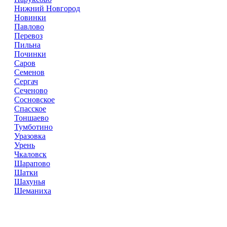
Нижний Новгород
Новинки
Павлово
Перевоз
Пильна
Починки
Саров
Семенов
Сергач
Сеченово
Сосновское
Спасское
Тоншаево
Тумботино
Уразовка
Урень
Чкаловск
Шарапово
Шатки
Шахунья
Шеманиха
Справочник
сантехнических компаний
в РФ