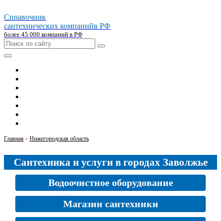
Справочник
сантехнических компаний
в РФ
более 45 000 компаний в РФ
Главная
Москва
Санкт-петербург
Новосибирск
Екатеринбург
Казань
Челябинск
Главная
»
Нижегородская область
Сантехника и услуги в городах Заволжье
Водоочистное оборудование
Магазин сантехники