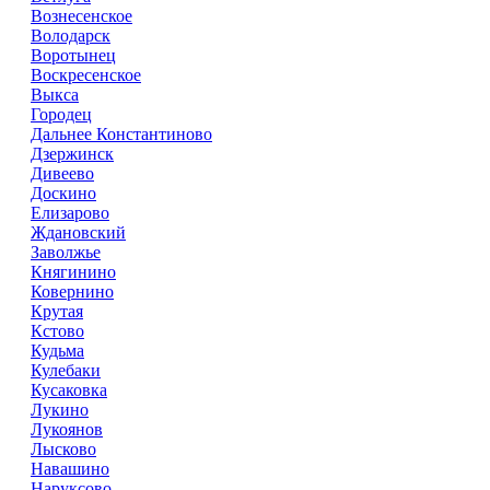
Вознесенское
Володарск
Воротынец
Воскресенское
Выкса
Городец
Дальнее Константиново
Дзержинск
Дивеево
Доскино
Елизарово
Ждановский
Заволжье
Княгинино
Ковернино
Крутая
Кстово
Кудьма
Кулебаки
Кусаковка
Лукино
Лукоянов
Лысково
Навашино
Наруксово