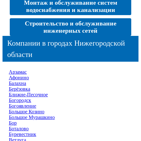
Монтаж и обслуживание систем
водоснабжения и канализации
Строительство и обслуживание
инженерных сетей
Компании в городах Нижегородской
области
Арзамас
Афонино
Балахна
Берёзовка
Ближне-Песочное
Богородск
Богоявление
Большое Козино
Большое Мурашкино
Бор
Боталово
Буревестник
Ветлуга