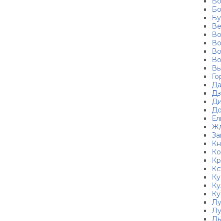
Б
Бо
Бу
Ве
Во
Во
Во
Во
Вы
Го
Да
Дз
Ди
До
Ел
Жд
За
Кн
Ко
Кр
Кс
Ку
Ку
Ку
Лу
Лу
Лы