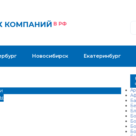
Х КОМПАНИЙ
В РФ
ербург
Новосибирск
Екатеринбург
Ар
ьи
Аф
мы
Ба
Бе
Бл
Бо
Бо
Бо
Бо