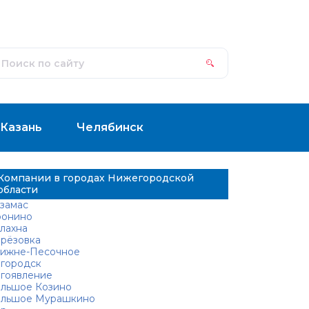
Казань
Челябинск
Компании в городах Нижегородской
области
замас
онино
лахна
рёзовка
ижне-Песочное
городск
гоявление
льшое Козино
льшое Мурашкино