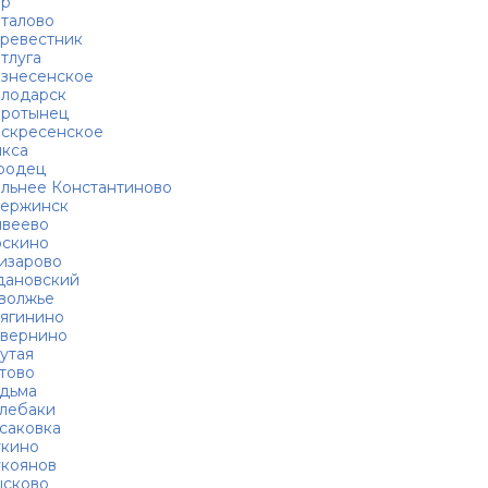
ор
талово
ревестник
тлуга
знесенское
лодарск
ротынец
скресенское
кса
родец
льнее Константиново
ержинск
веево
скино
изарово
ановский
волжье
ягинино
вернино
утая
тово
дьма
лебаки
саковка
кино
коянов
сково