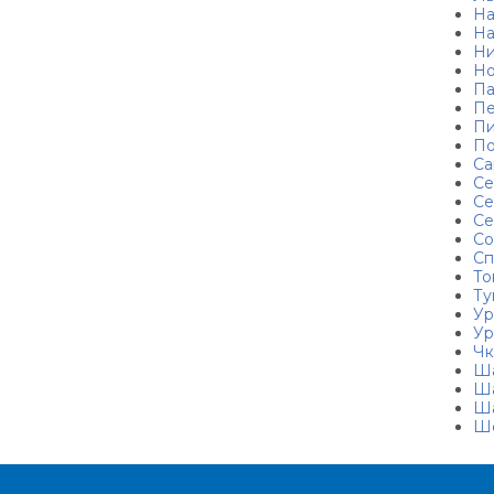
Н
На
Ни
Но
Па
Пе
Пи
По
Са
Се
Се
Се
Со
Сп
То
Ту
Ур
Ур
Чк
Ш
Ш
Ша
Ш