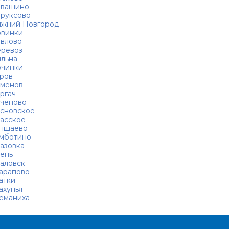
авашино
руксово
жний Новгород
винки
влово
ревоз
льна
чинки
ров
менов
ргач
ченово
сновское
асское
ншаево
мботино
азовка
ень
аловск
арапово
атки
хунья
еманиха