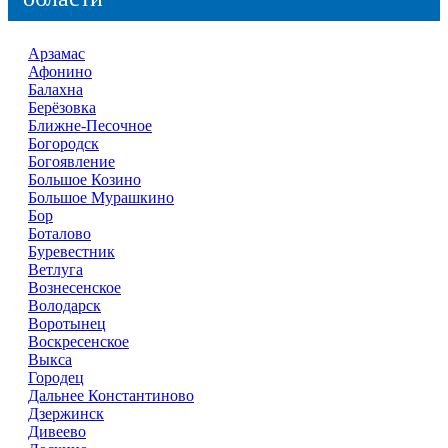
Арзамас
Афонино
Балахна
Берёзовка
Ближне-Песочное
Богородск
Богоявление
Большое Козино
Большое Мурашкино
Бор
Боталово
Буревестник
Ветлуга
Вознесенское
Володарск
Воротынец
Воскресенское
Выкса
Городец
Дальнее Константиново
Дзержинск
Дивеево