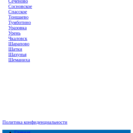
Сеченово
Сосновское
Спасское
Тоншаево
Тумботино
Уразовка
Урень
Чкаловск
Шарапово
Шатки
Шахунья
Шеманиха
Справочник
сантехнических компаний
в РФ
© 2018–2026 – более 45 000 компаний в РФ
Компании в городах России
Реклама на сайте
Перепечатка материалов разрешена только с указанием
первоисточника
Политика конфиденциальности
Главная