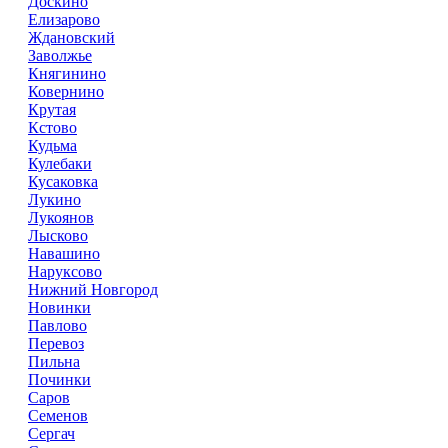
Доскино
Елизарово
Ждановский
Заволжье
Княгинино
Ковернино
Крутая
Кстово
Кудьма
Кулебаки
Кусаковка
Лукино
Лукоянов
Лысково
Навашино
Наруксово
Нижний Новгород
Новинки
Павлово
Перевоз
Пильна
Починки
Саров
Семенов
Сергач