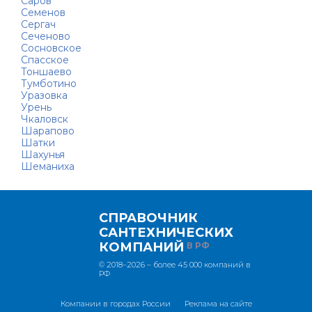
Саров
Семенов
Сергач
Сеченово
Сосновское
Спасское
Тоншаево
Тумботино
Уразовка
Урень
Чкаловск
Шарапово
Шатки
Шахунья
Шеманиха
СПРАВОЧНИК
САНТЕХНИЧЕСКИХ
КОМПАНИЙ
В РФ
© 2018–2026 – более 45 000 компаний в
РФ
Компании в городах России
Реклама на сайте