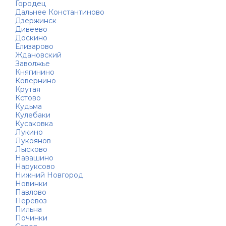
Городец
Дальнее Константиново
Дзержинск
Дивеево
Доскино
Елизарово
Ждановский
Заволжье
Княгинино
Ковернино
Крутая
Кстово
Кудьма
Кулебаки
Кусаковка
Лукино
Лукоянов
Лысково
Навашино
Наруксово
Нижний Новгород
Новинки
Павлово
Перевоз
Пильна
Починки