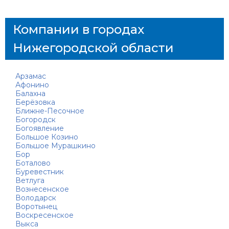
Компании в городах
Нижегородской области
Арзамас
Афонино
Балахна
Берёзовка
Ближне-Песочное
Богородск
Богоявление
Большое Козино
Большое Мурашкино
Бор
Боталово
Буревестник
Ветлуга
Вознесенское
Володарск
Воротынец
Воскресенское
Выкса