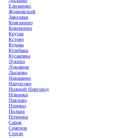
Доскино
Елизарово
Ждановский
Заволжье
Княгинино
Ковернино
Крутая
Кстово
Кудьма
Кулебаки
Кусаковка
Лукино
Лукоянов
Лысково
Навашино
Наруксово
Нижний Новгород
Новинки
Павлово
Перевоз
Пильна
Починки
Саров
Семенов
Сергач