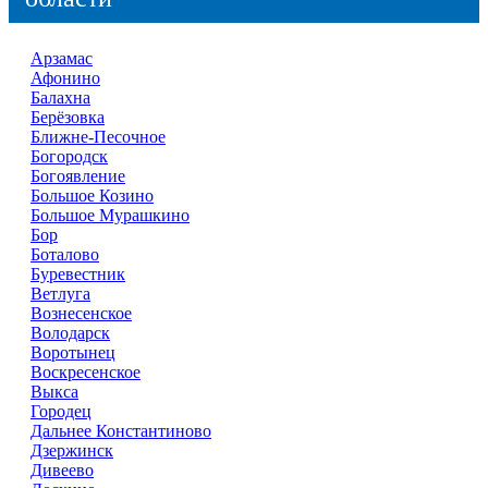
Арзамас
Афонино
Балахна
Берёзовка
Ближне-Песочное
Богородск
Богоявление
Большое Козино
Большое Мурашкино
Бор
Боталово
Буревестник
Ветлуга
Вознесенское
Володарск
Воротынец
Воскресенское
Выкса
Городец
Дальнее Константиново
Дзержинск
Дивеево