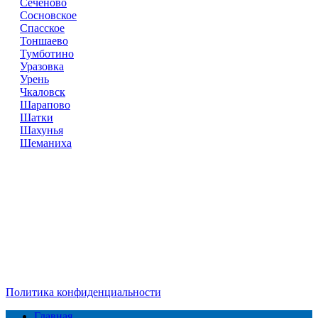
Сеченово
Сосновское
Спасское
Тоншаево
Тумботино
Уразовка
Урень
Чкаловск
Шарапово
Шатки
Шахунья
Шеманиха
Справочник
сантехнических компаний
в РФ
© 2018–2026 – более 45 000 компаний в РФ
Компании в городах России
Реклама на сайте
Перепечатка материалов разрешена только с указанием
первоисточника
Политика конфиденциальности
Главная