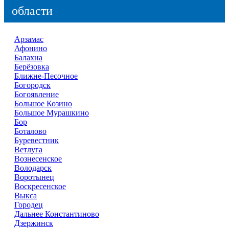
области
Арзамас
Афонино
Балахна
Берёзовка
Ближне-Песочное
Богородск
Богоявление
Большое Козино
Большое Мурашкино
Бор
Боталово
Буревестник
Ветлуга
Вознесенское
Володарск
Воротынец
Воскресенское
Выкса
Городец
Дальнее Константиново
Дзержинск