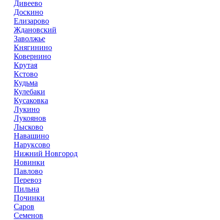
Дивеево
Доскино
Елизарово
Ждановский
Заволжье
Княгинино
Ковернино
Крутая
Кстово
Кудьма
Кулебаки
Кусаковка
Лукино
Лукоянов
Лысково
Навашино
Наруксово
Нижний Новгород
Новинки
Павлово
Перевоз
Пильна
Починки
Саров
Семенов