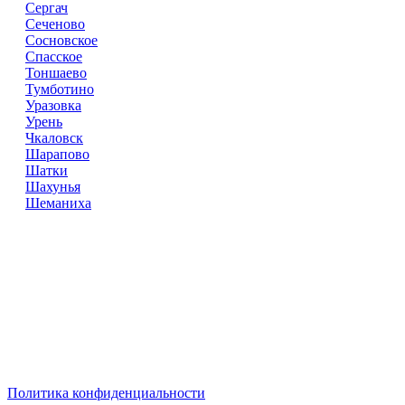
Сергач
Сеченово
Сосновское
Спасское
Тоншаево
Тумботино
Уразовка
Урень
Чкаловск
Шарапово
Шатки
Шахунья
Шеманиха
Справочник
сантехнических компаний
в РФ
© 2018–2026 – более 45 000 компаний в РФ
Компании в городах России
Реклама на сайте
Перепечатка материалов разрешена только с указанием
первоисточника
Политика конфиденциальности