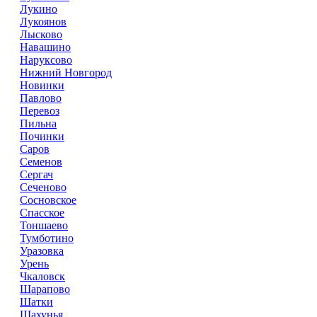
Лукино
Лукоянов
Лысково
Навашино
Наруксово
Нижний Новгород
Новинки
Павлово
Перевоз
Пильна
Починки
Саров
Семенов
Сергач
Сеченово
Сосновское
Спасское
Тоншаево
Тумботино
Уразовка
Урень
Чкаловск
Шарапово
Шатки
Шахунья