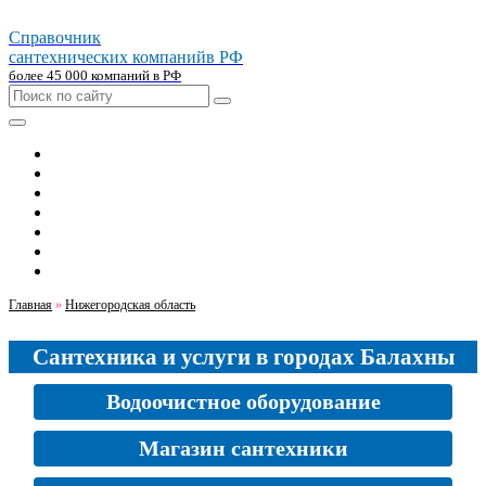
Справочник
сантехнических компаний
в РФ
более 45 000 компаний в РФ
Главная
Москва
Санкт-петербург
Новосибирск
Екатеринбург
Казань
Челябинск
Главная
»
Нижегородская область
Сантехника и услуги в городах Балахны
Водоочистное оборудование
Магазин сантехники