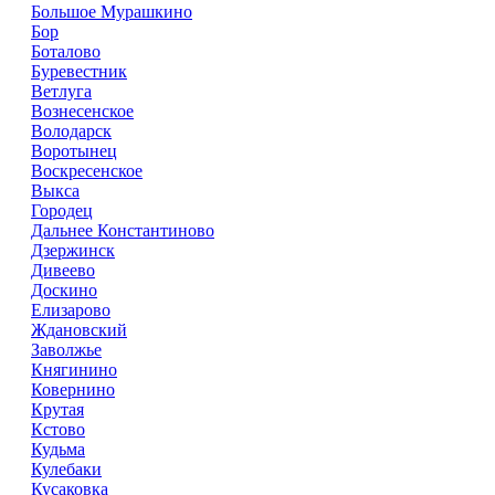
Большое Мурашкино
Бор
Боталово
Буревестник
Ветлуга
Вознесенское
Володарск
Воротынец
Воскресенское
Выкса
Городец
Дальнее Константиново
Дзержинск
Дивеево
Доскино
Елизарово
Ждановский
Заволжье
Княгинино
Ковернино
Крутая
Кстово
Кудьма
Кулебаки
Кусаковка