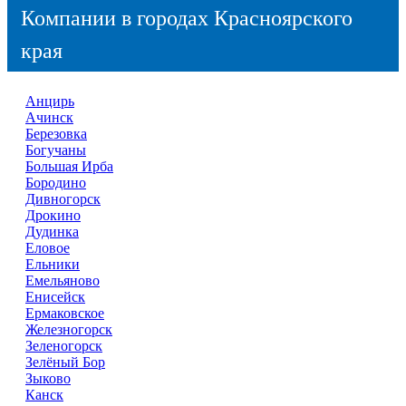
Компании в городах Красноярского
края
Анцирь
Ачинск
Березовка
Богучаны
Большая Ирба
Бородино
Дивногорск
Дрокино
Дудинка
Еловое
Ельники
Емельяново
Енисейск
Ермаковское
Железногорск
Зеленогорск
Зелёный Бор
Зыково
Канск