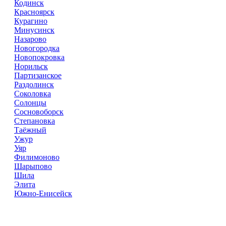
Кодинск
Красноярск
Курагино
Минусинск
Назарово
Новогородка
Новопокровка
Норильск
Партизанское
Раздолинск
Соколовка
Солонцы
Сосновоборск
Степановка
Таёжный
Ужур
Уяр
Филимоново
Шарыпово
Шила
Элита
Южно-Енисейск
Справочник
сантехнических компаний
в РФ