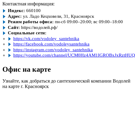
Контактная информация:
Индекс:
660100
Адрес:
ул. Ладо Кецховели, 31, Красноярск
Режим работы офиса:
пн-сб 09:00–20:00; вс 09:00–18:00
Сайт:
https://водолей.рф/
Социальные сети:
https://vk.com/vodoley_santehnika
https://facebook.com/vodoleysantehnika
https://instagram.com/vodoley_santehnika
https://youtube.com/channel/UCM0Hz4AM1IGROBxJxRztHUQ
Офис на карте
Узнайте, как добраться до сантехнической компании Водолей
на карте г. Красноярск