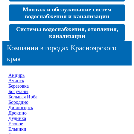
Монтаж и обслуживание систем
водоснабжения и канализации
Системы водоснабжения, отопления,
канализации
Компании в городах Красноярского
края
Анцирь
Ачинск
Березовка
Богучаны
Большая Ирба
Бородино
Дивногорск
Дрокино
Дудинка
Еловое
Ельники