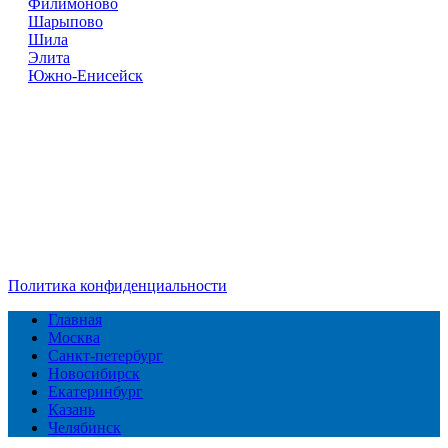
Филимоново
Шарыпово
Шила
Элита
Южно-Енисейск
Справочник
сантехнических компаний
в РФ
© 2018–2026 – более 45 000 компаний в РФ
Компании в городах России
Реклама на сайте
Перепечатка материалов разрешена только с указанием
первоисточника
Политика конфиденциальности
Главная
Москва
Санкт-петербург
Новосибирск
Екатеринбург
Казань
Челябинск