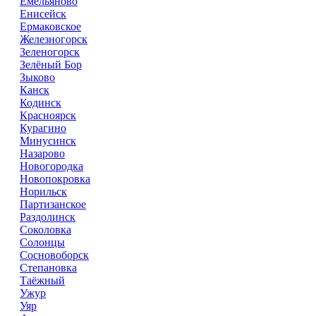
Емельяново
Енисейск
Ермаковское
Железногорск
Зеленогорск
Зелёный Бор
Зыково
Канск
Кодинск
Красноярск
Курагино
Минусинск
Назарово
Новогородка
Новопокровка
Норильск
Партизанское
Раздолинск
Соколовка
Солонцы
Сосновоборск
Степановка
Таёжный
Ужур
Уяр