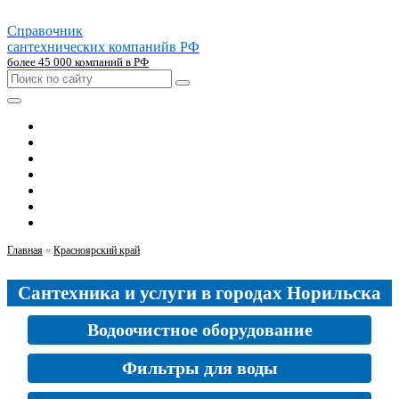
Справочник
сантехнических компаний
в РФ
более 45 000 компаний в РФ
Главная
Москва
Санкт-петербург
Новосибирск
Екатеринбург
Казань
Челябинск
Главная
»
Красноярский край
Сантехника и услуги в городах Норильска
Водоочистное оборудование
Фильтры для воды