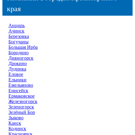
края
Анцирь
Ачинск
Березовка
Богучаны
Большая Ирба
Бородино
Дивногорск
Дрокино
Дудинка
Еловое
Ельники
Емельяново
Енисейск
Ермаковское
Железногорск
Зеленогорск
Зелёный Бор
Зыково
Канск
Кодинск
Красноярск