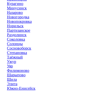
Курагино
Минусинск
Назарово
Новогородка
Новопокровка
Норильск
Партизанское
Раздолинск
Соколовка
Солонцы
Сосновоборск
Степановка
Таёжный
Ужур
Уяр
Филимоново
Шарыпово
Шила
Элита
Южно-Енисейск
Справочник
сантехнических компаний
в РФ
© 2018–2026 – более 45 000 компаний в РФ