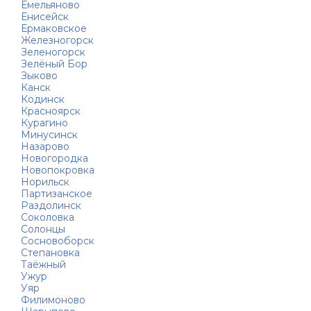
Емельяново
Енисейск
Ермаковское
Железногорск
Зеленогорск
Зелёный Бор
Зыково
Канск
Кодинск
Красноярск
Курагино
Минусинск
Назарово
Новогородка
Новопокровка
Норильск
Партизанское
Раздолинск
Соколовка
Солонцы
Сосновоборск
Степановка
Таёжный
Ужур
Уяр
Филимоново