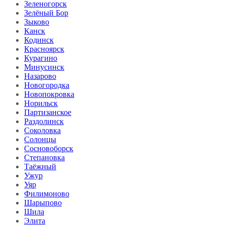
Зеленогорск
Зелёный Бор
Зыково
Канск
Кодинск
Красноярск
Курагино
Минусинск
Назарово
Новогородка
Новопокровка
Норильск
Партизанское
Раздолинск
Соколовка
Солонцы
Сосновоборск
Степановка
Таёжный
Ужур
Уяр
Филимоново
Шарыпово
Шила
Элита