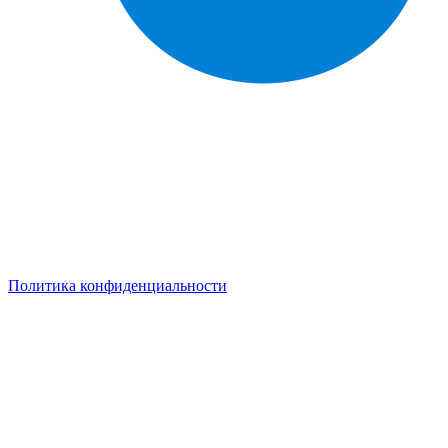
Справочник
сантехнических компаний
в РФ
© 2018–2026 – более 45 000 компаний в РФ
Компании в городах России
Реклама на сайте
Перепечатка материалов разрешена только с указанием
первоисточника
Политика конфиденциальности