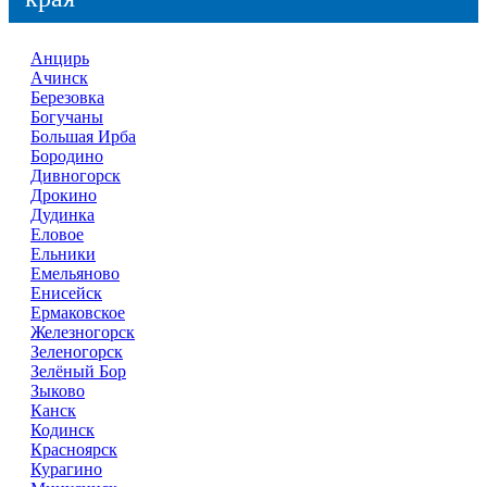
Анцирь
Ачинск
Березовка
Богучаны
Большая Ирба
Бородино
Дивногорск
Дрокино
Дудинка
Еловое
Ельники
Емельяново
Енисейск
Ермаковское
Железногорск
Зеленогорск
Зелёный Бор
Зыково
Канск
Кодинск
Красноярск
Курагино