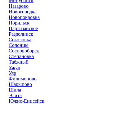
Минусинск
Назарово
Новогородка
Новопокровка
Норильск
Партизанское
Раздолинск
Соколовка
Солонцы
Сосновоборск
Степановка
Таёжный
Ужур
Уяр
Филимоново
Шарыпово
Шила
Элита
Южно-Енисейск
Справочник
сантехнических компаний
в РФ
© 2018–2026 – более 45 000 компаний в РФ
Компании в городах России