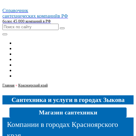
Справочник
сантехнических компаний
в РФ
более 45 000 компаний в РФ
Главная
Москва
Санкт-петербург
Новосибирск
Екатеринбург
Казань
Челябинск
Главная
»
Красноярский край
Сантехника и услуги в городах Зыкова
Магазин сантехники
Компании в городах Красноярского
края