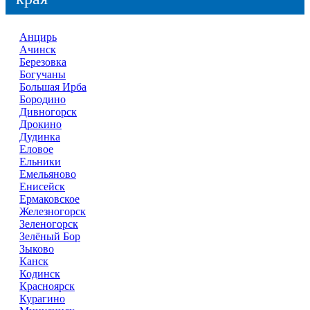
Анцирь
Ачинск
Березовка
Богучаны
Большая Ирба
Бородино
Дивногорск
Дрокино
Дудинка
Еловое
Ельники
Емельяново
Енисейск
Ермаковское
Железногорск
Зеленогорск
Зелёный Бор
Зыково
Канск
Кодинск
Красноярск
Курагино