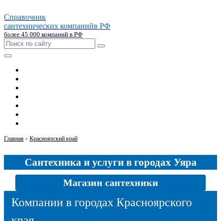
Справочник
сантехнических компаний
в РФ
более 45 000 компаний в РФ
Главная
Москва
Санкт-петербург
Новосибирск
Екатеринбург
Казань
Челябинск
Главная
»
Красноярский край
Сантехника и услуги в городах Уяра
Магазин сантехники
Компании в городах Красноярского
края