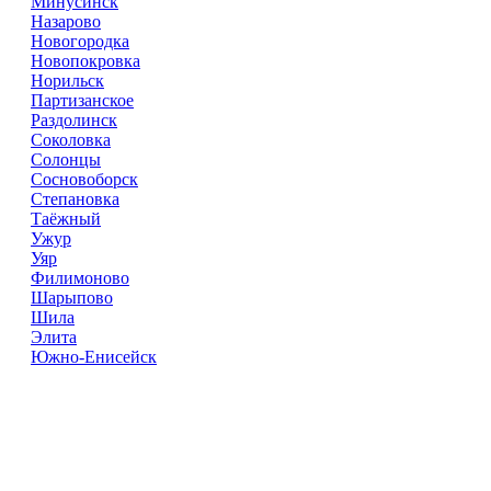
Минусинск
Назарово
Новогородка
Новопокровка
Норильск
Партизанское
Раздолинск
Соколовка
Солонцы
Сосновоборск
Степановка
Таёжный
Ужур
Уяр
Филимоново
Шарыпово
Шила
Элита
Южно-Енисейск
Справочник
сантехнических компаний
в РФ
© 2018–2026 – более 45 000 компаний в РФ
Компании в городах России