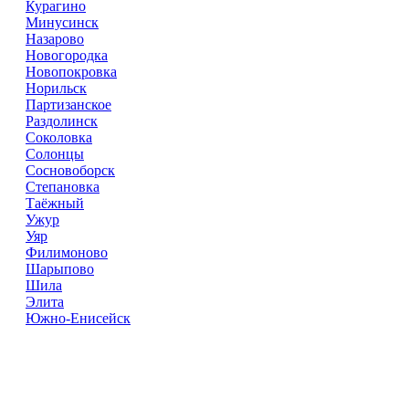
Курагино
Минусинск
Назарово
Новогородка
Новопокровка
Норильск
Партизанское
Раздолинск
Соколовка
Солонцы
Сосновоборск
Степановка
Таёжный
Ужур
Уяр
Филимоново
Шарыпово
Шила
Элита
Южно-Енисейск
Справочник
сантехнических компаний
в РФ
© 2018–2026 – более 45 000 компаний в РФ