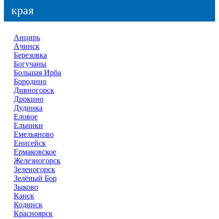
края
Анцирь
Ачинск
Березовка
Богучаны
Большая Ирба
Бородино
Дивногорск
Дрокино
Дудинка
Еловое
Ельники
Емельяново
Енисейск
Ермаковское
Железногорск
Зеленогорск
Зелёный Бор
Зыково
Канск
Кодинск
Красноярск