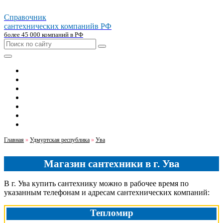
Справочник
сантехнических компаний
в РФ
более 45 000 компаний в РФ
Главная
Москва
Санкт-петербург
Новосибирск
Екатеринбург
Казань
Челябинск
Главная
»
Удмуртская республика
»
Ува
Магазин сантехники в г. Ува
В г. Ува купить сантехнику можно в рабочее время по
указанным телефонам и адресам сантехнических компаний:
Тепломир