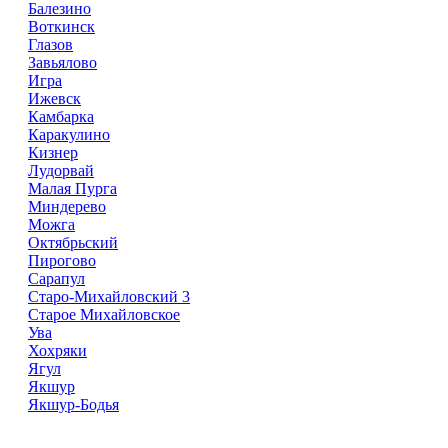
Балезино
Воткинск
Глазов
Завьялово
Игра
Ижевск
Камбарка
Каракулино
Кизнер
Лудорвай
Малая Пурга
Миндерево
Можга
Октябрьский
Пирогово
Сарапул
Старо-Михайловский 3
Старое Михайловское
Ува
Хохряки
Ягул
Якшур
Якшур-Бодья
Справочник