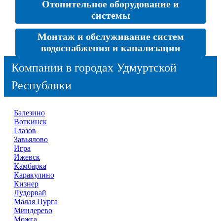
Отопительное оборудование и
системы
Монтаж и обслуживание систем
водоснабжения и канализации
Компании в городах Удмуртской
Республики
Балезино
Воткинск
Глазов
Завьялово
Игра
Ижевск
Камбарка
Каракулино
Кизнер
Лудорвай
Малая Пурга
Миндерево
Можга