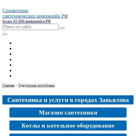
Справочник
сантехнических компаний
в РФ
более 45 000 компаний в РФ
Главная
Москва
Санкт-петербург
Новосибирск
Екатеринбург
Казань
Челябинск
Главная
»
Удмуртская республика
Сантехника и услуги в городах Завьялова
Магазин сантехники
Котлы и котельное оборудование