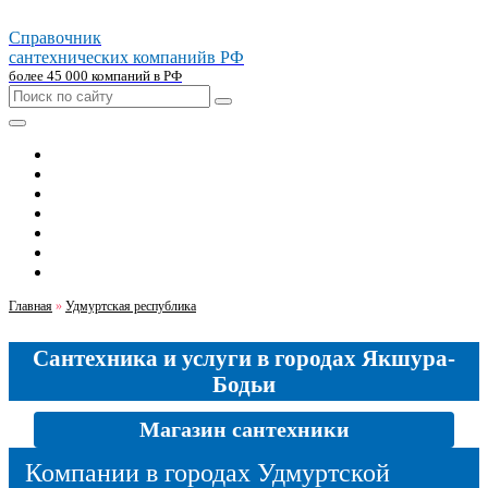
Справочник
сантехнических компаний
в РФ
более 45 000 компаний в РФ
Главная
Москва
Санкт-петербург
Новосибирск
Екатеринбург
Казань
Челябинск
Главная
»
Удмуртская республика
Сантехника и услуги в городах Якшура-
Бодьи
Магазин сантехники
Компании в городах Удмуртской