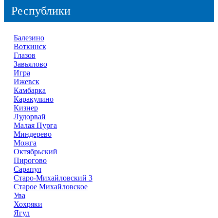
Республики
Балезино
Воткинск
Глазов
Завьялово
Игра
Ижевск
Камбарка
Каракулино
Кизнер
Лудорвай
Малая Пурга
Миндерево
Можга
Октябрьский
Пирогово
Сарапул
Старо-Михайловский 3
Старое Михайловское
Ува
Хохряки
Ягул