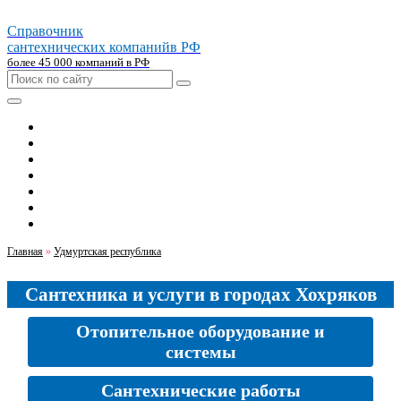
Справочник
сантехнических компаний
в РФ
более 45 000 компаний в РФ
Главная
Москва
Санкт-петербург
Новосибирск
Екатеринбург
Казань
Челябинск
Главная
»
Удмуртская республика
Сантехника и услуги в городах Хохряков
Отопительное оборудование и
системы
Сантехнические работы