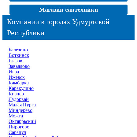
Магазин сантехники
Компании в городах Удмуртской
Республики
Балезино
Воткинск
Глазов
Завьялово
Игра
Ижевск
Камбарка
Каракулино
Кизнер
Лудорвай
Малая Пурга
Миндерево
Можга
Октябрьский
Пирогово
Сарапул