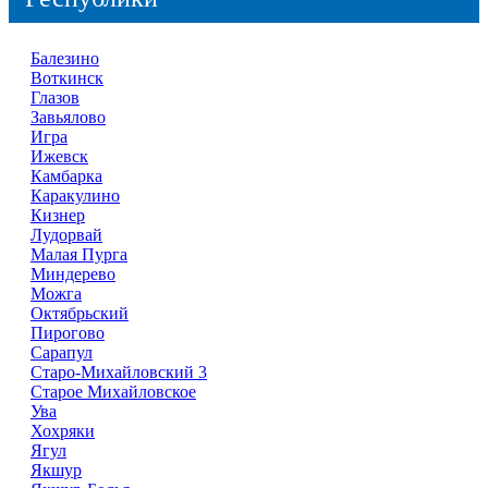
Балезино
Воткинск
Глазов
Завьялово
Игра
Ижевск
Камбарка
Каракулино
Кизнер
Лудорвай
Малая Пурга
Миндерево
Можга
Октябрьский
Пирогово
Сарапул
Старо-Михайловский 3
Старое Михайловское
Ува
Хохряки
Ягул
Якшур