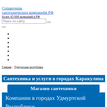
Справочник
сантехнических компаний
в РФ
более 45 000 компаний в РФ
Главная
Москва
Санкт-петербург
Новосибирск
Екатеринбург
Казань
Челябинск
Главная
»
Удмуртская республика
Сантехника и услуги в городах Каракулина
Магазин сантехники
Компании в городах Удмуртской
Республики