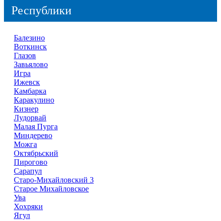
Республики
Балезино
Воткинск
Глазов
Завьялово
Игра
Ижевск
Камбарка
Каракулино
Кизнер
Лудорвай
Малая Пурга
Миндерево
Можга
Октябрьский
Пирогово
Сарапул
Старо-Михайловский 3
Старое Михайловское
Ува
Хохряки
Ягул