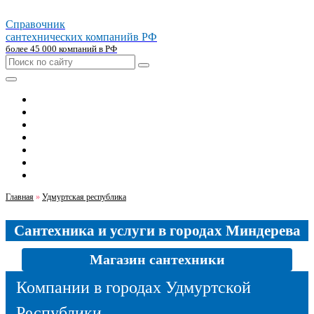
Справочник
сантехнических компаний
в РФ
более 45 000 компаний в РФ
Главная
Москва
Санкт-петербург
Новосибирск
Екатеринбург
Казань
Челябинск
Главная
»
Удмуртская республика
Сантехника и услуги в городах Миндерева
Магазин сантехники
Компании в городах Удмуртской
Республики