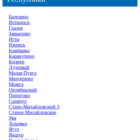
Балезино
Воткинск
Глазов
Завьялово
Игра
Ижевск
Камбарка
Каракулино
Кизнер
Лудорвай
Малая Пурга
Миндерево
Можга
Октябрьский
Пирогово
Сарапул
Старо-Михайловский 3
Старое Михайловское
Ува
Хохряки
Ягул
Якшур