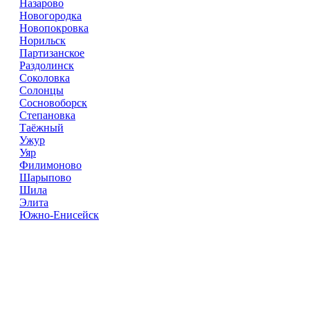
Назарово
Новогородка
Новопокровка
Норильск
Партизанское
Раздолинск
Соколовка
Солонцы
Сосновоборск
Степановка
Таёжный
Ужур
Уяр
Филимоново
Шарыпово
Шила
Элита
Южно-Енисейск
Справочник
сантехнических компаний
в РФ
© 2018–2026 – более 45 000 компаний в РФ
Компании в городах России
Реклама на сайте