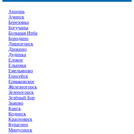
Анцирь
Ачинск
Березовка
Богучаны
Большая Ирба
Бородино
Дивногорск
Дрокино
Дудинка
Еловое
Ельники
Емельяново
Енисейск
Ермаковское
Железногорск
Зеленогорск
Зелёный Бор
Зыково
Канск
Кодинск
Красноярск
Курагино
Минусинск