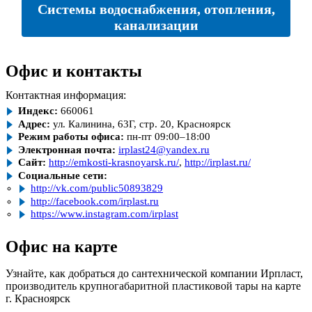
Системы водоснабжения, отопления,
канализации
Офис и контакты
Контактная информация:
Индекс:
660061
Адрес:
ул. Калинина, 63Г, стр. 20, Красноярск
Режим работы офиса:
пн-пт 09:00–18:00
Электронная почта:
irplast24@yandex.ru
Сайт:
http://emkosti-krasnoyarsk.ru/
,
http://irplast.ru/
Социальные сети:
http://vk.com/public50893829
http://facebook.com/irplast.ru
https://www.instagram.com/irplast
Офис на карте
Узнайте, как добраться до сантехнической компании Ирпласт,
производитель крупногабаритной пластиковой тары на карте
г. Красноярск