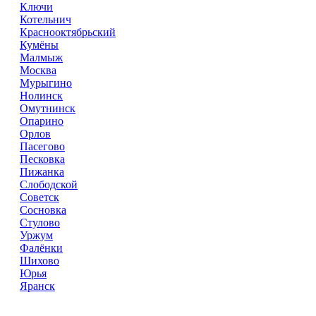
Ключи
Котельнич
Краснооктябрьский
Кумёны
Малмыж
Москва
Мурыгино
Нолинск
Омутнинск
Опарино
Орлов
Пасегово
Песковка
Пижанка
Слободской
Советск
Сосновка
Стулово
Уржум
Фалёнки
Шихово
Юрья
Яранск
Справочник