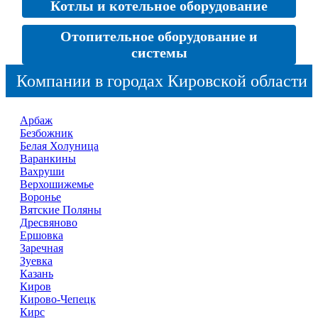
Котлы и котельное оборудование
Отопительное оборудование и
системы
Компании в городах Кировской области
Арбаж
Безбожник
Белая Холуница
Варанкины
Вахруши
Верхошижемье
Воронье
Вятские Поляны
Дресвяново
Ершовка
Заречная
Зуевка
Казань
Киров
Кирово-Чепецк
Кирс