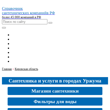
Справочник
сантехнических компаний
в РФ
более 45 000 компаний в РФ
Главная
Москва
Санкт-петербург
Новосибирск
Екатеринбург
Казань
Челябинск
Главная
»
Кировская область
Сантехника и услуги в городах Уржума
Магазин сантехники
Фильтры для воды