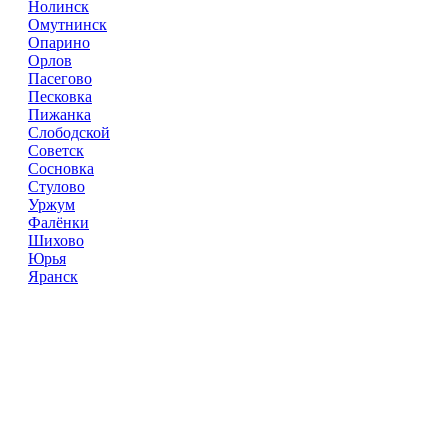
Нолинск
Омутнинск
Опарино
Орлов
Пасегово
Песковка
Пижанка
Слободской
Советск
Сосновка
Стулово
Уржум
Фалёнки
Шихово
Юрья
Яранск
Справочник
сантехнических компаний
в РФ
© 2018–2026 – более 45 000 компаний в РФ
Компании в городах России
Реклама на сайте
Перепечатка материалов разрешена только с указанием