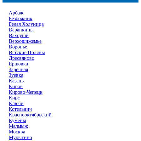
Арбаж
Безбожник
Белая Холуница
Варанкины
Вахруши
Верхошижемье
Воронье
Вятские Поляны
Дресвяново
Ершовка
Заречная
Зуевка
Казань
Киров
Кирово-Чепецк
Кирс
Ключи
Котельнич
Краснооктябрьский
Кумёны
Малмыж
Москва
Мурыгино