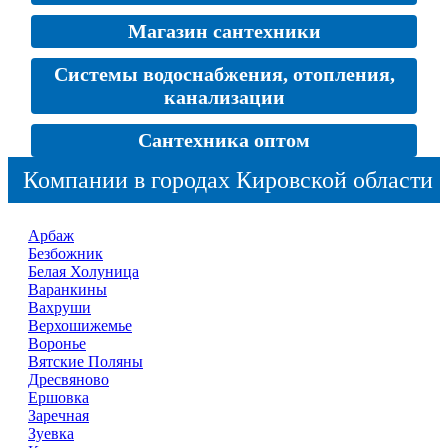
Магазин сантехники
Системы водоснабжения, отопления,
канализации
Сантехника оптом
Компании в городах Кировской области
Арбаж
Безбожник
Белая Холуница
Варанкины
Вахруши
Верхошижемье
Воронье
Вятские Поляны
Дресвяново
Ершовка
Заречная
Зуевка