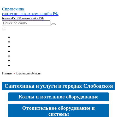
Справочник
сантехнических компаний
в РФ
более 45 000 компаний в РФ
Главная
Москва
Санкт-петербург
Новосибирск
Екатеринбург
Казань
Челябинск
Главная
»
Кировская область
Сантехника и услуги в городах Слободскоя
Котлы и котельное оборудование
Отопительное оборудование и
системы