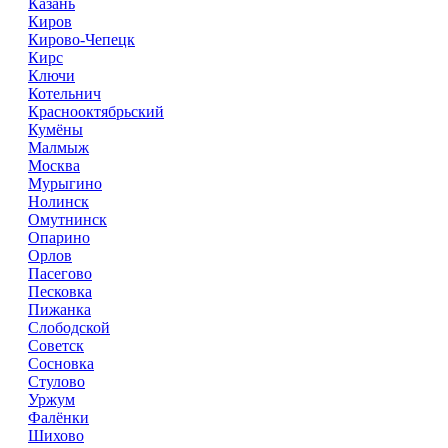
Казань
Киров
Кирово-Чепецк
Кирс
Ключи
Котельнич
Краснооктябрьский
Кумёны
Малмыж
Москва
Мурыгино
Нолинск
Омутнинск
Опарино
Орлов
Пасегово
Песковка
Пижанка
Слободской
Советск
Сосновка
Стулово
Уржум
Фалёнки
Шихово