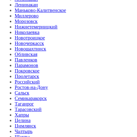
Ленинакан
Маньково-Калитвенское
Миллерово
Морозовск
Нижнетемерницкий
Николаевка
Новотроицкое
Новочеркасск
Новошахтинск
Обливская
Павленков
Парамонов
Покровское
Пролетарск
Российский
Ростов-на-Дону
Сальск
Семикаракорск
Таганрог
Тарасовский
Хапры
Целина
Цимлянск
Чалтырь
Шахты