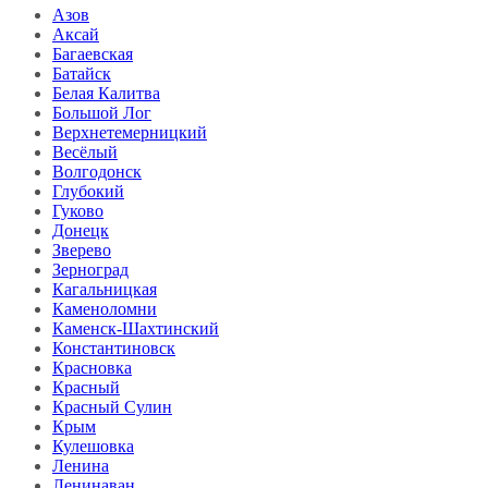
Азов
Аксай
Багаевская
Батайск
Белая Калитва
Большой Лог
Верхнетемерницкий
Весёлый
Волгодонск
Глубокий
Гуково
Донецк
Зверево
Зерноград
Кагальницкая
Каменоломни
Каменск-Шахтинский
Константиновск
Красновка
Красный
Красный Сулин
Крым
Кулешовка
Ленина
Ленинаван