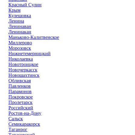
Красный Сулин
Крым
Кулешовка
Ленина
Ленинаван
Ленинакан
Маньково-Калитвенское
Миллерово
Морозовск
Нижнетемерницкий
Николаевка
Новотроицкое
Новочеркасск
Новошахтинск
Обливская
Павленков
Парамонов
Покровское
Пролетарск
Российский
Ростов-на-Дону
Сальск
Семикаракорск
Таганрог
Тарасовский