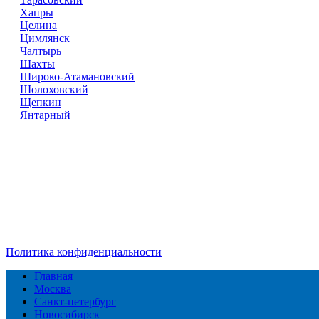
Хапры
Целина
Цимлянск
Чалтырь
Шахты
Широко-Атамановский
Шолоховский
Щепкин
Янтарный
Справочник
сантехнических компаний
в РФ
© 2018–2026 – более 45 000 компаний в РФ
Компании в городах России
Реклама на сайте
Перепечатка материалов разрешена только с указанием первои
Политика конфиденциальности
Главная
Москва
Санкт-петербург
Новосибирск