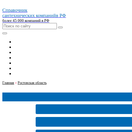
Справочник
сантехнических компаний
в РФ
более 45 000 компаний в РФ
Главная
Москва
Санкт-петербург
Новосибирск
Екатеринбург
Казань
Челябинск
Главная
»
Ростовская область