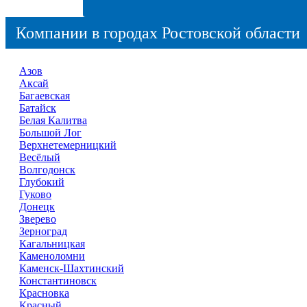
Компании в городах Ростовской области
Азов
Аксай
Багаевская
Батайск
Белая Калитва
Большой Лог
Верхнетемерницкий
Весёлый
Волгодонск
Глубокий
Гуково
Донецк
Зверево
Зерноград
Кагальницкая
Каменоломни
Каменск-Шахтинский
Константиновск
Красновка
Красный