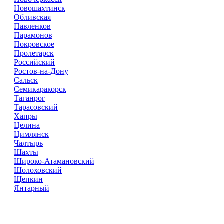
Новошахтинск
Обливская
Павленков
Парамонов
Покровское
Пролетарск
Российский
Ростов-на-Дону
Сальск
Семикаракорск
Таганрог
Тарасовский
Хапры
Целина
Цимлянск
Чалтырь
Шахты
Широко-Атамановский
Шолоховский
Щепкин
Янтарный
Справочник
сантехнических компаний
в РФ