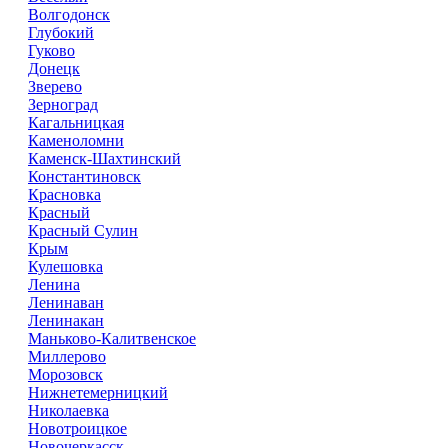
Волгодонск
Глубокий
Гуково
Донецк
Зверево
Зерноград
Кагальницкая
Каменоломни
Каменск-Шахтинский
Константиновск
Красновка
Красный
Красный Сулин
Крым
Кулешовка
Ленина
Ленинаван
Ленинакан
Маньково-Калитвенское
Миллерово
Морозовск
Нижнетемерницкий
Николаевка
Новотроицкое
Новочеркасск