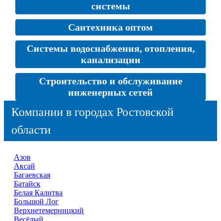
системы
Сантехника оптом
Системы водоснабжения, отопления,
канализации
Строительство и обслуживание
инженерных сетей
Компании в городах Ростовской
области
Азов
Аксай
Багаевская
Батайск
Белая Калитва
Большой Лог
Верхнетемерницкий
Весёлый