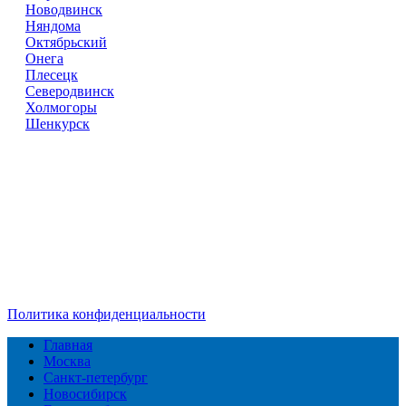
Новодвинск
Няндома
Октябрьский
Онега
Плесецк
Северодвинск
Холмогоры
Шенкурск
Справочник
сантехнических компаний
в РФ
© 2018–2026 – более 45 000 компаний в РФ
Компании в городах России
Реклама на сайте
Перепечатка материалов разрешена только с указанием
первоисточника
Политика конфиденциальности
Главная
Москва
Санкт-петербург
Новосибирск