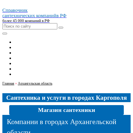
Справочник
сантехнических компаний
в РФ
более 45 000 компаний в РФ
Главная
Москва
Санкт-петербург
Новосибирск
Екатеринбург
Казань
Челябинск
Главная
»
Архангельская область
Сантехника и услуги в городах Каргополя
Магазин сантехники
Компании в городах Архангельской
области