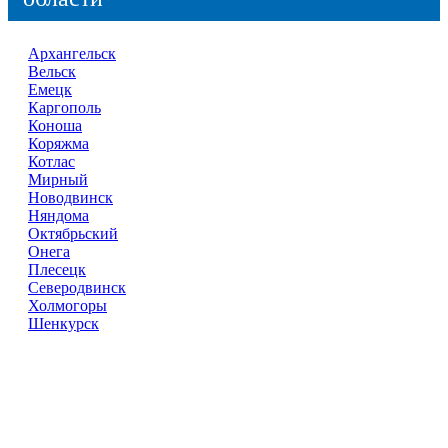
Архангельск
Вельск
Емецк
Каргополь
Коноша
Коряжма
Котлас
Мирный
Новодвинск
Няндома
Октябрьский
Онега
Плесецк
Северодвинск
Холмогоры
Шенкурск
Справочник
сантехнических компаний
в РФ
© 2018–2026 – более 45 000 компаний в РФ
Компании в городах России
Реклама на сайте