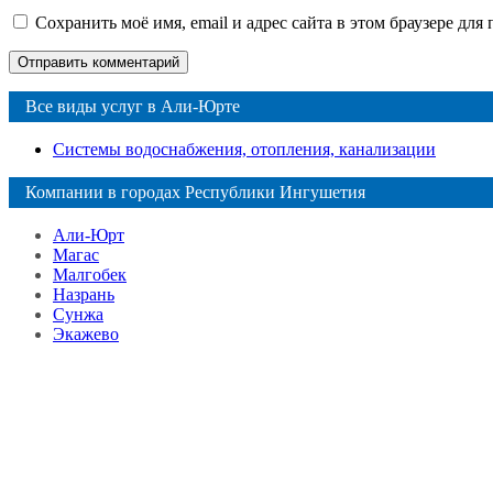
Сохранить моё имя, email и адрес сайта в этом браузере д
Все виды услуг в Али-Юрте
Системы водоснабжения, отопления, канализации
Компании в городах Республики Ингушетия
Али-Юрт
Магас
Малгобек
Назрань
Сунжа
Экажево
Справочник
сантехнических компаний
в РФ
© 2018–2026 – более 45 000 компаний в РФ
Компании в городах России
Реклама на сайте