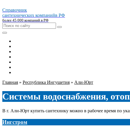
Справочник
сантехнических компаний
в РФ
более 45 000 компаний в РФ
Главная
Москва
Санкт-петербург
Новосибирск
Екатеринбург
Казань
Челябинск
Главная
»
Республика Ингушетия
»
Али-Юрт
Системы водоснабжения, отоп
В г. Али-Юрт купить сантехнику можно в рабочее время по ук
Ингстром