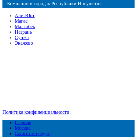
Компании в городах Республики Ингушетия
Али-Юрт
Магас
Малгобек
Назрань
Сунжа
Экажево
Справочник
сантехнических компаний
в РФ
© 2018–2026 – более 45 000 компаний в РФ
Компании в городах России
Реклама на сайте
Перепечатка материалов разрешена только с указанием
первоисточника
Политика конфиденциальности
Главная
Москва
Санкт-петербург