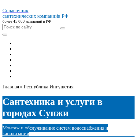
Справочник
сантехнических компаний
в РФ
более 45 000 компаний в РФ
Главная
Москва
Санкт-петербург
Новосибирск
Екатеринбург
Казань
Челябинск
Главная
»
Республика Ингушетия
Сантехника и услуги в
городах Сунжи
Монтаж и обслуживание систем водоснабжения и
канализации