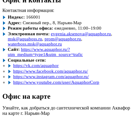
Офис и контакты
Контактная информация:
Индекс:
166001
Адрес:
Снежный пер., 8, Нарьян-Мар
Режим работы офиса:
ежедневно, 11:00–19:00
Электронная почта:
evgenia.aksenova@aquaphor.ru
,
msk@aquaboss.ru
,
prom@aquaphor.ru
,
waterboss.msk@aquaphor.ru
Сайт:
https://www.aquaphor.ru/?
utm_medium=type1&utm_source=trafic
Социальные сети:
https://vk.com/aquaphor
https://www.facebook.com/aquaphor.ru/
https://www.instagram.com/aquaphor.ru/
https://www.youtube.com/user/AquaphorCorp
Офис на карте
Узнайте, как добраться до сантехнической компании Аквафор
на карте г. Нарьян-Мар