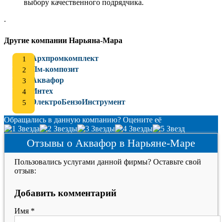
выбору качественного подрядчика.
.
Другие компании Нарьяна-Мара
Архпромкомплект
Пм-композит
Аквафор
Интех
ЭлектроБензоИнструмент
Обращались в данную компанию? Оцените её
Отзывы о Аквафор в Нарьяне-Маре
Пользовались услугами данной фирмы? Оставьте свой
отзыв:
Добавить комментарий
Имя
*