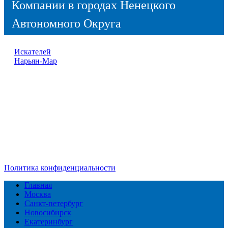
Компании в городах Ненецкого
Автономного Округа
Искателей
Нарьян-Мар
Справочник
сантехнических компаний
в РФ
© 2018–2026 – более 45 000 компаний в РФ
Компании в городах России
Реклама на сайте
Перепечатка материалов разрешена только с указанием
первоисточника
Политика конфиденциальности
Главная
Москва
Санкт-петербург
Новосибирск
Екатеринбург