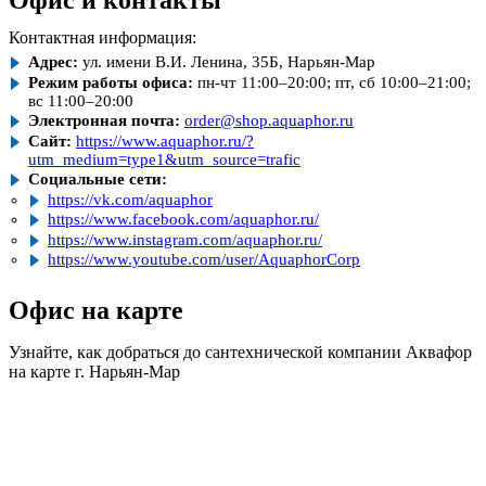
Офис и контакты
Контактная информация:
Адрес:
ул. имени В.И. Ленина, 35Б, Нарьян-Мар
Режим работы офиса:
пн-чт 11:00–20:00; пт, сб 10:00–21:00;
вс 11:00–20:00
Электронная почта:
order@shop.aquaphor.ru
Сайт:
https://www.aquaphor.ru/?
utm_medium=type1&utm_source=trafic
Социальные сети:
https://vk.com/aquaphor
https://www.facebook.com/aquaphor.ru/
https://www.instagram.com/aquaphor.ru/
https://www.youtube.com/user/AquaphorCorp
Офис на карте
Узнайте, как добраться до сантехнической компании Аквафор
на карте г. Нарьян-Мар