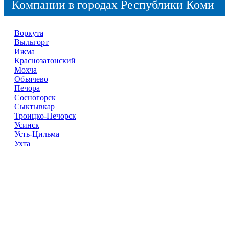
Компании в городах Республики Коми
Воркута
Выльгорт
Ижма
Краснозатонский
Мохча
Объячево
Печора
Сосногорск
Сыктывкар
Троицко-Печорск
Усинск
Усть-Цильма
Ухта
Справочник
сантехнических компаний
в РФ
© 2018–2026 – более 45 000 компаний в РФ
Компании в городах России
Реклама на сайте
Перепечатка материалов разрешена только с указанием